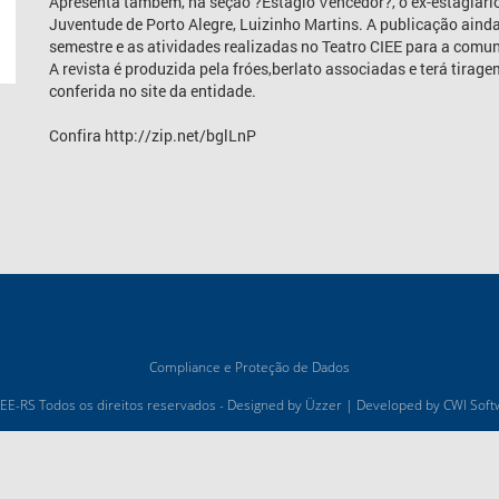
Apresenta também, na seção ?Estágio Vencedor?, o ex-estagiário
Juventude de Porto Alegre, Luizinho Martins. A publicação aind
semestre e as atividades realizadas no Teatro CIEE para a comu
A revista é produzida pela fróes,berlato associadas e terá tirage
conferida no site da entidade.
Confira http://zip.net/bglLnP
Compliance e Proteção de Dados
EE-RS Todos os direitos reservados - Designed by
Üzzer
| Developed by
CWI Soft